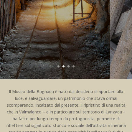
1
2
3
4
Il Museo della Bagnada è nato dal desiderio di riportare alla
luce, e salvaguardare, un patrimonio che stava ormai
scomparendo, incalzato dal presente. Il ripristino di una realtà
che in Valmalenco – e in particolare sul territorio di Lanzada –
ha fatto per lungo tempo da protagonista, permette di
riflettere sul significato storico e sociale dell’attività mineraria