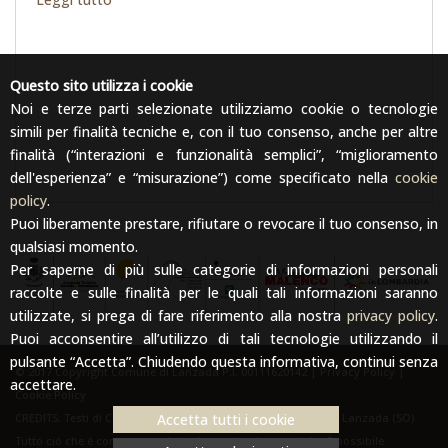
Questo sito utilizza i cookie
Noi e terze parti selezionate utilizziamo cookie o tecnologie
simili per finalità tecniche e, con il tuo consenso, anche per altre
finalità (“interazioni e funzionalità semplici”, “miglioramento
dell'esperienza” e “misurazione”) come specificato nella
cookie
policy
.
Puoi liberamente prestare, rifiutare o revocare il tuo consenso, in
qualsiasi momento.
Per saperne di più sulle categorie di informazioni personali
raccolte e sulle finalità per le quali tali informazioni saranno
utilizzate, si prega di fare riferimento alla nostra
privacy policy
.
Puoi acconsentire all’utilizzo di tali tecnologie utilizzando il
pulsante “Accetta”. Chiudendo questa informativa, continui senza
© 2017 Copyright Comune di Lanzada P.I. 00111620142 |
Privacy Policy
|
accettare.
Cookie Policy
Accetta tutti i cookie
CREDITS: Testi di Carmen Mitta. Foto: Archivio del Comune di Lanzada (SO)
Tutto ciò che è contenuto nel sito è protetto da copyright. È possibile