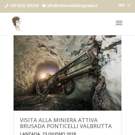
FRA
+39 0342 453243
info@minieradellabagnada.it
Toggle
navigat
VISITA ALLA MINIERA ATTIVA
BRUSADA PONTICELLI VALBRUTTA
LANZADA, 23 GIUGNO 2018