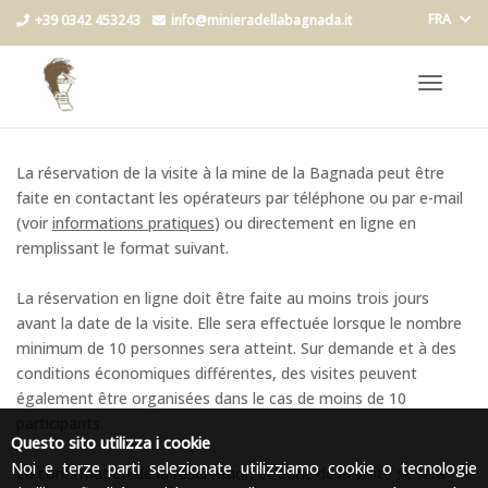
FRA
+39 0342 453243
info@minieradellabagnada.it
Toggle
navigat
La réservation de la visite à la mine de la Bagnada peut être
faite en contactant les opérateurs par téléphone ou par e-mail
(voir
informations pratiques
) ou directement en ligne en
remplissant le format suivant.
La réservation en ligne doit être faite au moins trois jours
avant la date de la visite. Elle sera effectuée lorsque le nombre
minimum de 10 personnes sera atteint. Sur demande et à des
conditions économiques différentes, des visites peuvent
également être organisées dans le cas de moins de 10
participants.
Questo sito utilizza i cookie
Noi e terze parti selezionate utilizziamo cookie o tecnologie
La confirmation de la réservation et donc de la visite se fera