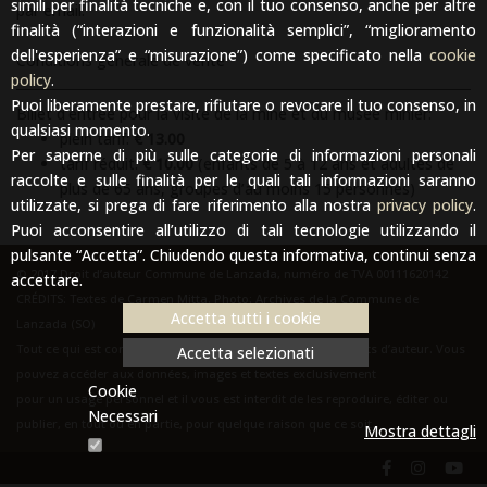
simili per finalità tecniche e, con il tuo consenso, anche per altre
par email.
finalità (“interazioni e funzionalità semplici”, “miglioramento
dell'esperienza” e “misurazione”) come specificato nella
cookie
Conditions generale de vente
policy
.
Puoi liberamente prestare, rifiutare o revocare il tuo consenso, in
Billet d’entrée pour la visite de la mine et du musée minier:
qualsiasi momento.
plein tarif:
€ 13.00
Per saperne di più sulle categorie di informazioni personali
tarif réduit:
€ 10.00
(enfants de 5 à 12 ans et adultes de
raccolte e sulle finalità per le quali tali informazioni saranno
plus de 65 ans, groupes d’au moins 15 personnes)
utilizzate, si prega di fare riferimento alla nostra
privacy policy
.
Puoi acconsentire all’utilizzo di tali tecnologie utilizzando il
pulsante “Accetta”. Chiudendo questa informativa, continui senza
© 2017 Droit d’auteur Commune de Lanzada, numéro de TVA 00111620142
accettare.
CRÉDITS: Textes de Carmen Mitta. Photo: Archives de la Commune de
Accetta tutti i cookie
Lanzada (SO)
Tout ce qui est contenu dans le site est protégé par des droits d’auteur. Vous
Accetta selezionati
pouvez accéder aux données, images et textes exclusivement
Cookie
pour un usage personnel et il vous est interdit de les reproduire, éditer ou
Necessari
publier, en tout ou en partie, pour quelque raison que ce soit.
Mostra dettagli