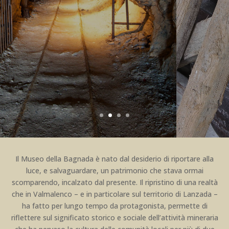
1
2
3
4
Il Museo della Bagnada è nato dal desiderio di riportare alla
luce, e salvaguardare, un patrimonio che stava ormai
scomparendo, incalzato dal presente. Il ripristino di una realtà
che in Valmalenco – e in particolare sul territorio di Lanzada –
ha fatto per lungo tempo da protagonista, permette di
riflettere sul significato storico e sociale dell’attività mineraria