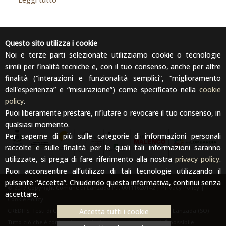
Questo sito utilizza i cookie
Noi e terze parti selezionate utilizziamo cookie o tecnologie
simili per finalità tecniche e, con il tuo consenso, anche per altre
finalità (“interazioni e funzionalità semplici”, “miglioramento
dell'esperienza” e “misurazione”) come specificato nella
cookie
policy
.
Puoi liberamente prestare, rifiutare o revocare il tuo consenso, in
qualsiasi momento.
Per saperne di più sulle categorie di informazioni personali
raccolte e sulle finalità per le quali tali informazioni saranno
utilizzate, si prega di fare riferimento alla nostra
privacy policy
.
Puoi acconsentire all’utilizzo di tali tecnologie utilizzando il
pulsante “Accetta”. Chiudendo questa informativa, continui senza
© 2017 Copyright Comune di Lanzada P.I. 00111620142 |
Privacy Policy
|
accettare.
Cookie Policy
Accetta tutti i cookie
CREDITS: Testi di Carmen Mitta. Foto: Archivio del Comune di Lanzada (SO)
Tutto ciò che è contenuto nel sito è protetto da copyright. È possibile