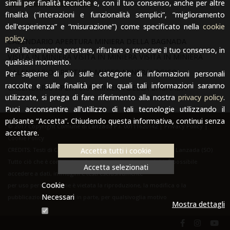
simili per finalità tecniche e, con il tuo consenso, anche per altre
finalità (“interazioni e funzionalità semplici”, “miglioramento
dell'esperienza” e “misurazione”) come specificato nella
Articoli
cookie
policy
.
CALENDARIO APERTURA MINIERA DELLA BAGNADA
Puoi liberamente prestare, rifiutare o revocare il tuo consenso, in
VISITA IN MINIERA
VISITA IN MINIERA
VISITA IN MINIERA
qualsiasi momento.
CALENDARIO APERTURA MUSEO MINERALOGICO
Per saperne di più sulle categorie di informazioni personali
raccolte e sulle finalità per le quali tali informazioni saranno
CALENDARIO APERTURA MINIERA DELLA BAGNADA
utilizzate, si prega di fare riferimento alla nostra
privacy policy
.
Puoi acconsentire all’utilizzo di tali tecnologie utilizzando il
pulsante “Accetta”. Chiudendo questa informativa, continui senza
© 2017 Copyright Comune di Lanzada P.I. 00111620142 |
Privacy Policy
|
accettare.
Cookie Policy
CREDITS: Testi di Carmen Mitta. Foto: Archivio del Comune di Lanzada (SO)
Accetta tutti i cookie
Tutto ciò che è contenuto nel sito è protetto da copyright. È possibile
Accetta selezionati
accedere a dati, immagini e testi esclusivamente
Cookie
per uso personale e ne è vietata la riproduzione, la modifica o la
Necessari
pubblicazione, in tutto o in parte, per qualsivoglia motivo
Mostra dettagli