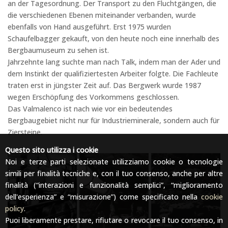
an der Tagesordnung. Der Transport zu den Fluchtgängen, die
die verschiedenen Ebenen miteinander verbanden, wurde
ebenfalls von Hand ausgeführt. Erst 1975 wurden
Schaufelbagger gekauft, von den heute noch eine innerhalb des
Bergbaumuseum zu sehen ist.
Jahrzehnte lang suchte man nach Talk, indem man der Ader und
dem Instinkt der qualifiziertesten Arbeiter folgte. Die Fachleute
traten erst in jüngster Zeit auf. Das Bergwerk wurde 1987
wegen Erschöpfung des Vorkommens geschlossen.
Das Valmalenco ist nach wie vor ein bedeutendes
Bergbaugebiet nicht nur für Industrieminerale, sondern auch für
Ziersteine.
Questo sito utilizza i cookie
Noi e terze parti selezionate utilizziamo cookie o tecnologie
simili per finalità tecniche e, con il tuo consenso, anche per altre
finalità (“interazioni e funzionalità semplici”, “miglioramento
dell'esperienza” e “misurazione”) come specificato nella
cookie
policy
.
Puoi liberamente prestare, rifiutare o revocare il tuo consenso, in