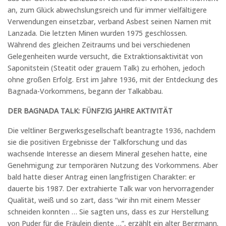
an, zum Glück abwechslungsreich und für immer vielfältigere
Verwendungen einsetzbar, verband Asbest seinen Namen mit
Lanzada. Die letzten Minen wurden 1975 geschlossen.
Während des gleichen Zeitraums und bei verschiedenen
Gelegenheiten wurde versucht, die Extraktionsaktivität von
Saponitstein (Steatit oder grauem Talk) zu erhöhen, jedoch
ohne großen Erfolg. Erst im Jahre 1936, mit der Entdeckung des
Bagnada-Vorkommens, begann der Talkabbau.
DER BAGNADA TALK: FÜNFZIG JAHRE AKTIVITÄT
Die veltliner Bergwerksgesellschaft beantragte 1936, nachdem
sie die positiven Ergebnisse der Talkforschung und das
wachsende Interesse an diesem Mineral gesehen hatte, eine
Genehmigung zur temporären Nutzung des Vorkommens. Aber
bald hatte dieser Antrag einen langfristigen Charakter: er
dauerte bis 1987. Der extrahierte Talk war von hervorragender
Qualität, weiß und so zart, dass “wir ihn mit einem Messer
schneiden konnten … Sie sagten uns, dass es zur Herstellung
von Puder für die Fräulein diente …”, erzählt ein alter Bergmann.