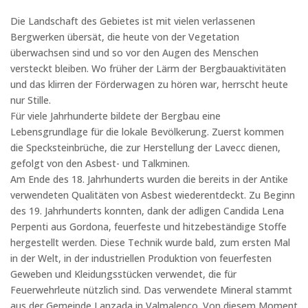
Die Landschaft des Gebietes ist mit vielen verlassenen
Bergwerken übersät, die heute von der Vegetation
überwachsen sind und so vor den Augen des Menschen
versteckt bleiben. Wo früher der Lärm der Bergbauaktivitäten
und das klirren der Förderwagen zu hören war, herrscht heute
nur Stille.
Für viele Jahrhunderte bildete der Bergbau eine
Lebensgrundlage für die lokale Bevölkerung. Zuerst kommen
die Specksteinbrüche, die zur Herstellung der Lavecc dienen,
gefolgt von den Asbest- und Talkminen.
Am Ende des 18. Jahrhunderts wurden die bereits in der Antike
verwendeten Qualitäten von Asbest wiederentdeckt. Zu Beginn
des 19. Jahrhunderts konnten, dank der adligen Candida Lena
Perpenti aus Gordona, feuerfeste und hitzebeständige Stoffe
hergestellt werden. Diese Technik wurde bald, zum ersten Mal
in der Welt, in der industriellen Produktion von feuerfesten
Geweben und Kleidungsstücken verwendet, die für
Feuerwehrleute nützlich sind. Das verwendete Mineral stammt
aus der Gemeinde Lanzada in Valmalenco. Von diesem Moment