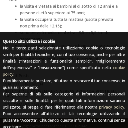
la visita è vietata ai bambini al di sotto di 12 anni e a
persone di età superiore ai 75 anni;
la visita occuperà tutta la mattina (uscita prevista
non prima delle 12.15);
sono previsti mediamente tra i 3,5 e i 5,5 km di
percorrenza;
Questo sito utilizza i cookie
è obbligatorio indossare opportune calzature, stivali
Noi e terze parti selezionate utilizziamo cookie o tecnologie
o scarponi;
simili per finalità tecniche e, con il tuo consenso, anche per altre
le visite prevedono almeno 11 partecipanti.
finalità (“interazioni e funzionalità semplici”, “miglioramento
dell'esperienza” e “misurazione”) come specificato nella
cookie
policy
.
Recent Posts
Puoi liberamente prestare, rifiutare o revocare il tuo consenso, in
NACHTFÜHRUNGEN
qualsiasi momento.
BESUCH DES AKTIVEN BERGWERKES BRUSADA PONTICELLI
Per saperne di più sulle categorie di informazioni personali
VALBRUTTA
raccolte e sulle finalità per le quali tali informazioni saranno
NATIONALER TAG DER BERGWERKE
utilizzate, si prega di fare riferimento alla nostra
privacy policy
.
Puoi acconsentire all’utilizzo di tali tecnologie utilizzando il
pulsante “Accetta”. Chiudendo questa informativa, continui senza
© 2017 Copyright Gemeinde Lanzada P.I. 00111620142
accettare.