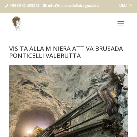
DEU
+39 0342 453243
info@minieradellabagnada.it
Toggle
navigat
VISITA ALLA MINIERA ATTIVA BRUSADA
PONTICELLI VALBRUTTA