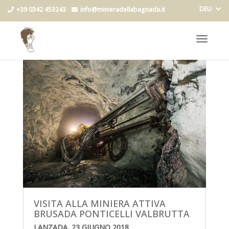
DEU
+39 0342 453243
info@minieradellabagnada.it
Toggle
navigat
VISITA ALLA MINIERA ATTIVA
BRUSADA PONTICELLI VALBRUTTA
LANZADA, 23 GIUGNO 2018