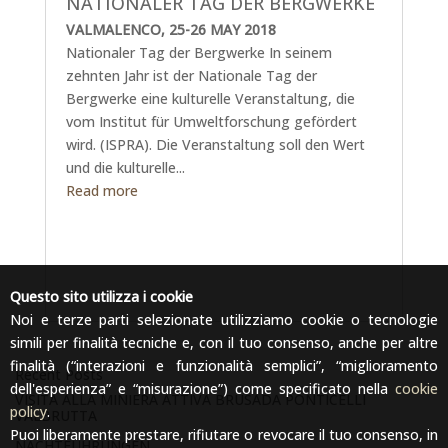
NATIONALER TAG DER BERGWERKE
VALMALENCO, 25-26 MAY 2018
Nationaler Tag der Bergwerke In seinem
zehnten Jahr ist der Nationale Tag der
Bergwerke eine kulturelle Veranstaltung, die
vom Institut für Umweltforschung gefördert
wird. (ISPRA). Die Veranstaltung soll den Wert
und die kulturelle...
Read more
Questo sito utilizza i cookie
Noi e terze parti selezionate utilizziamo cookie o tecnologie
simili per finalità tecniche e, con il tuo consenso, anche per altre
finalità (“interazioni e funzionalità semplici”, “miglioramento
Recent Posts
dell'esperienza” e “misurazione”) come specificato nella
cookie
VISITA ALLA MINIERA ATTIVA BRUSADA PONTICELLI
policy
.
VALBRUTTA
Puoi liberamente prestare, rifiutare o revocare il tuo consenso, in
NACHTFÜHRUNGEN